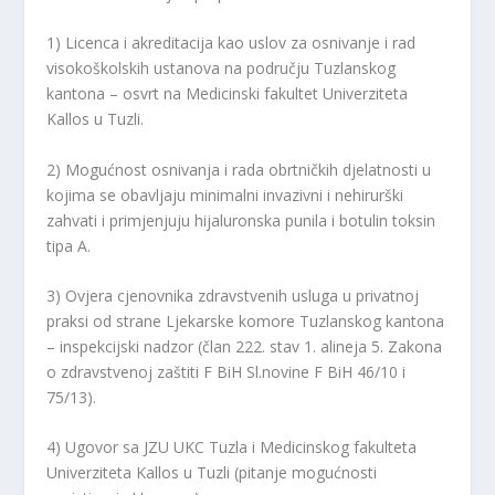
1) Licenca i akreditacija kao uslov za osnivanje i rad
visokoškolskih ustanova na području Tuzlanskog
kantona – osvrt na Medicinski fakultet Univerziteta
Kallos u Tuzli.
2) Mogućnost osnivanja i rada obrtničkih djelatnosti u
kojima se obavljaju minimalni invazivni i nehirurški
zahvati i primjenjuju hijaluronska punila i botulin toksin
tipa A.
3) Ovjera cjenovnika zdravstvenih usluga u privatnoj
praksi od strane Ljekarske komore Tuzlanskog kantona
– inspekcijski nadzor (član 222. stav 1. alineja 5. Zakona
o zdravstvenoj zaštiti F BiH Sl.novine F BiH 46/10 i
75/13).
4) Ugovor sa JZU UKC Tuzla i Medicinskog fakulteta
Univerziteta Kallos u Tuzli (pitanje mogućnosti