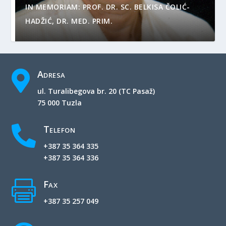
IN MEMORIAM: PROF. DR. SC. BELKISA ČOLIĆ-
HADŽIĆ, DR. MED. PRIM.
Adresa

ul. Turalibegova br. 20 (TC Pasaž)
75 000 Tuzla
Telefon

+387 35 364 335
+387 35 364 336
Fax

+387 35 257 049