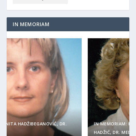
IN MEMORIAM
IN MEMORIAM: PROF. DR. SC. BELKISA ČOLIĆ-
HADŽIĆ, DR. MED. PRIM.