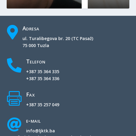
Adresa

ul. Turalibegova br. 20 (TC Pasaž)
75 000 Tuzla
Telefon

+387 35 364 335
+387 35 364 336
Fax

+387 35 257 049
e-mail

info@ljktk.ba