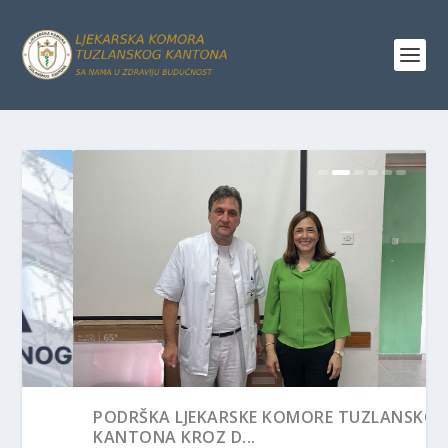
STRATEŠKA PLATFORMA – STRATEGIJA
PODRŠKA LJEKARSKE KOMORE TUZLANSKOG
RAZVOJA ZDR...
KANTONA KROZ D...