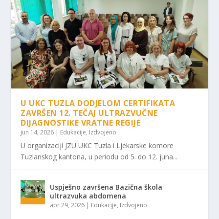
U UKC TUZLA DODJELOM CERTIFIKATA
ZAVRŠEN 12. TEČAJ ULTRAZVUČNE
DIJAGNOSTIKE VRATNE REGIJE
jun 14, 2026
|
Edukacije
,
Izdvojeno
U organizaciji JZU UKC Tuzla i Ljekarske komore
Tuzlanskog kantona, u periodu od 5. do 12. juna...
Uspješno završena Bazična škola
ultrazvuka abdomena
apr 29, 2026
|
Edukacije
,
Izdvojeno