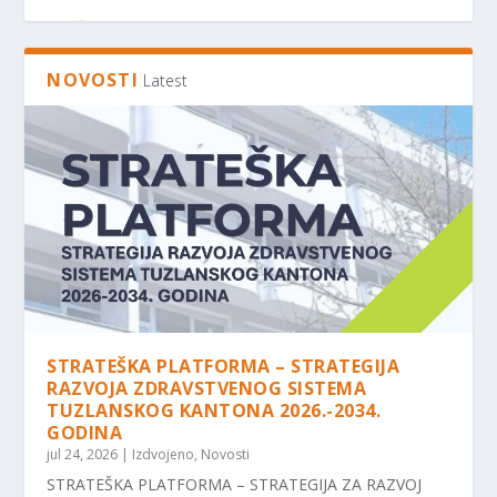
NOVOSTI
Latest
OBAVJEŠTENJE ZA ČLANOVE: USVOJEN NOVI
LJEKARSKA KOMORA TUZLANSKOG
U UKC TUZLA DODJELOM CERTIFIKATA
PODRŠKA LJEKARSKE KOMORE TUZLANSKOG
PRAVILNIK O ...
KANTONA PODRŽALA MEĐUN...
ZAVRŠEN 12. TEČAJ...
KANTONA KROZ D...
STRATEŠKA PLATFORMA – STRATEGIJA
RAZVOJA ZDRAVSTVENOG SISTEMA
TUZLANSKOG KANTONA 2026.-2034.
GODINA
jul 24, 2026
|
Izdvojeno
,
Novosti
STRATEŠKA PLATFORMA – STRATEGIJA ZA RAZVOJ