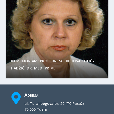
IN MEMORIAM: PROF. DR. SC. BELKISA ČOLIĆ-
HADŽIĆ, DR. MED. PRIM.
Adresa

ul. Turalibegova br. 20 (TC Pasaž)
75 000 Tuzla