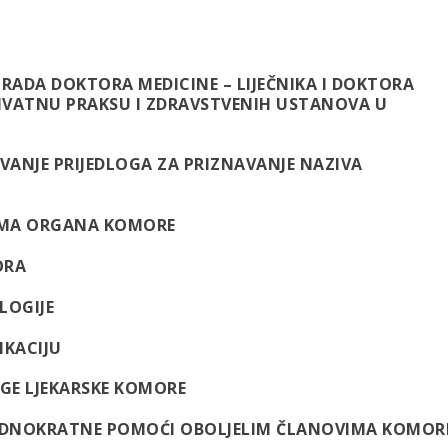
I
RADA DOKTORA MEDICINE – LIJEČNIKA I DOKTORA
RIVATNU PRAKSU I ZDRAVSTVENIH USTANOVA U
IVANJE PRIJEDLOGA ZA PRIZNAVANJE NAZIVA
IMA ORGANA KOMORE
ORA
LOGIJE
IKACIJU
GE LJEKARSKE KOMORE
RIAM: SAMRA LIVADIĆ,
IN MEMORIAM: KANITA
JEDNOKRATNE POMOĆI OBOLJELIM ČLANOVIMA KOMOR
HADŽIBEGANOVIĆ, DR. MED.