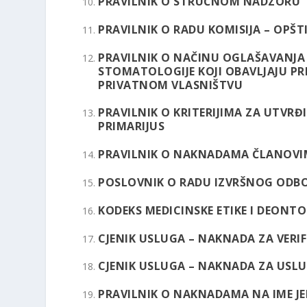
PRAVILNIK O STRUČNOM NADZORU
PRAVILNIK O RADU KOMISIJA – OPŠT
PRAVILNIK O NAČINU OGLAŠAVANJA 
STOMATOLOGIJE KOJI OBAVLJAJU P
PRIVATNOM VLASNIŠTVU
PRAVILNIK O KRITERIJIMA ZA UTVRĐ
PRIMARIJUS
PRAVILNIK O NAKNADAMA ČLANOV
POSLOVNIK O RADU IZVRŠNOG ODB
KODEKS MEDICINSKE ETIKE I DEONTO
CJENIK USLUGA – NAKNADA ZA VERIF
CJENIK USLUGA – NAKNADA ZA USLU
IN MEMORIAM: NUSRET
IN MEMO
PRAVILNIK O NAKNADAMA NA IME 
SINANOVIĆ, DR. MED. PRIM.
DR. MED