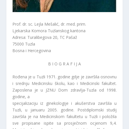
Prof. dr. sc. Lejla Mešalić, dr. med. prim.
Ljekarska Komora Tuzlanskog kantona
Adresa: Turalibegova 20, TC Pašaž
75000 Tuzla
Bosna i Hercegovina
B I O G R A F I J A
Rođena je u Tuzli 1971. godine gdje je završila osnovnu
i srednju Medicinsku školu, kao i Medicinski fakultet.
Zaposlena je u JZNU Dom zdravlja-Tuzla od 1998.
godine, a
specijalizaciju iz ginekologije i akušerstva završila u
Tuzli, u januaru 2005. godine. Postdiplomski studij
završila je na Medicinskom fakultetu u Tuzli i položila
sve propisane ispite sa prosječnom ocjenom 9,4.