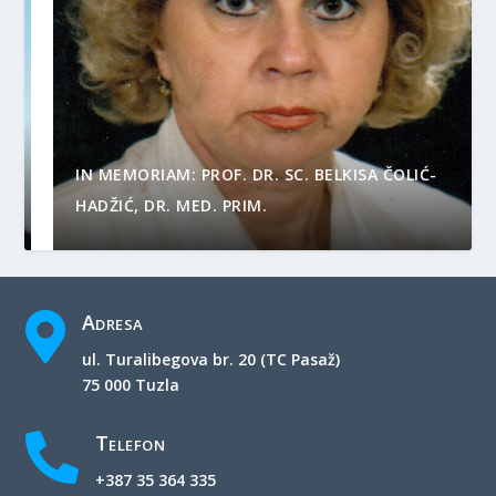
IN MEMORIAM: PROF. DR. SC. BELKISA ČOLIĆ-
HADŽIĆ, DR. MED. PRIM.
Adresa

ul. Turalibegova br. 20 (TC Pasaž)
75 000 Tuzla
Telefon

+387 35 364 335