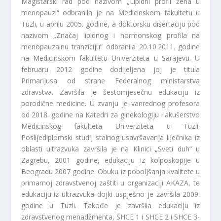
Magistarski rad pod nazivom „Lipidni profil žena u
menopauzi“ odbranila je na Medicinskom fakultetu u
Tuzli, u aprilu 2005. godine, a doktorsku disertaciju pod
nazivom „Značaj lipidnog i hormonskog profila na
menopauzalnu tranziciju” odbranila 20.10.2011. godine
na Medicinskom fakultetu Univerziteta u Sarajevu. U
februaru 2012 godine dodijeljena joj je titula
Primarijusa od strane Federalnog ministarstva
zdravstva. Završila je šestomjesečnu edukaciju iz
porodične medicine. U zvanju je vanrednog profesora
od 2018. godine na Katedri za ginekologiju i akušerstvo
Medicinskog fakulteta Univerziteta u Tuzli.
Poslijediplomski studij stalnog usavršavanja liječnika iz
oblasti ultrazvuka završila je na Klinici „Sveti duh“ u
Zagrebu, 2001 godine, edukaciju iz kolposkopije u
Beogradu 2007 godine. Obuku iz poboljšanja kvalitete u
primarnoj zdravstvenoj zaštiti u organizaciji AKAZA, te
edukaciju iz ultrazvuka dojki uspješno je završila 2009.
godine u Tuzli. Takođe je završila edukaciju iz
zdravstvenog menadžmenta, SHCE 1 i SHCE 2 i SHCE 3-