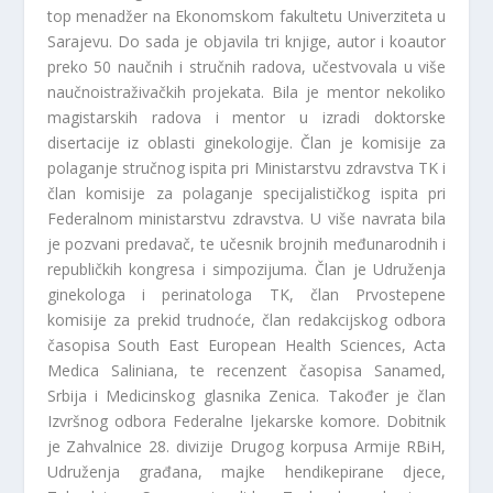
top menadžer na Ekonomskom fakultetu Univerziteta u
Sarajevu. Do sada je objavila tri knjige, autor i koautor
preko 50 naučnih i stručnih radova, učestvovala u više
naučnoistraživačkih projekata. Bila je mentor nekoliko
magistarskih radova i mentor u izradi doktorske
disertacije iz oblasti ginekologije. Član je komisije za
polaganje stručnog ispita pri Ministarstvu zdravstva TK i
član komisije za polaganje specijalističkog ispita pri
Federalnom ministarstvu zdravstva. U više navrata bila
je pozvani predavač, te učesnik brojnih međunarodnih i
republičkih kongresa i simpozijuma. Član je Udruženja
ginekologa i perinatologa TK, član Prvostepene
komisije za prekid trudnoće, član redakcijskog odbora
časopisa South East European Health Sciences, Acta
Medica Saliniana, te recenzent časopisa Sanamed,
Srbija i Medicinskog glasnika Zenica. Također je član
Izvršnog odbora Federalne ljekarske komore. Dobitnik
je Zahvalnice 28. divizije Drugog korpusa Armije RBiH,
Udruženja građana, majke hendikepirane djece,