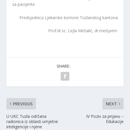
za pacijente.
Predsjednica Ljekarske komore Tuzlanskog kantona
Prof.dr.sc. Lejla Mešalić, dr.med.prim.
SHARE:
PREVIOUS
NEXT
U UKC Tuzla održana
IV Poziv za prijavu –
radionica iz oblasti umjetne
Edukacije
inteligencije i njene