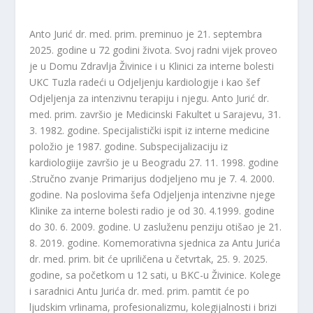
Anto Jurić dr. med. prim. preminuo je 21. septembra
2025. godine u 72 godini života. Svoj radni vijek proveo
je u Domu Zdravlja Živinice i u Klinici za interne bolesti
UKC Tuzla radeći u Odjeljenju kardiologije i kao šef
Odjeljenja za intenzivnu terapiju i njegu. Anto Jurić dr.
med. prim. završio je Medicinski Fakultet u Sarajevu, 31.
3. 1982. godine. Specijalistički ispit iz interne medicine
položio je 1987. godine. Subspecijalizaciju iz
kardiologiije završio je u Beogradu 27. 11. 1998. godine
.Stručno zvanje Primarijus dodjeljeno mu je 7. 4. 2000.
godine. Na poslovima šefa Odjeljenja intenzivne njege
Klinike za interne bolesti radio je od 30. 4.1999. godine
do 30. 6. 2009. godine. U zasluženu penziju otišao je 21.
8. 2019. godine. Komemorativna sjednica za Antu Jurića
dr. med. prim. bit će upriličena u četvrtak, 25. 9. 2025.
godine, sa početkom u 12 sati, u BKC-u Živinice. Kolege
i saradnici Antu Jurića dr. med. prim. pamtit će po
ljudskim vrlinama, profesionalizmu, kolegijalnosti i brizi