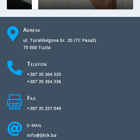
Adresa

ul. Turalibegova br. 20 (TC Pasaž)
75 000 Tuzla
Telefon

+387 35 364 335
+387 35 364 336
Fax

+387 35 257 049
e-mail

info@ljktk.ba