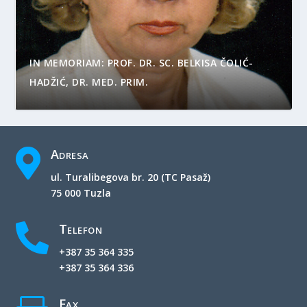
IN MEMORIAM: PROF. DR. SC. BELKISA ČOLIĆ-
HADŽIĆ, DR. MED. PRIM.
Adresa

ul. Turalibegova br. 20 (TC Pasaž)
75 000 Tuzla
Telefon

+387 35 364 335
+387 35 364 336
Fax