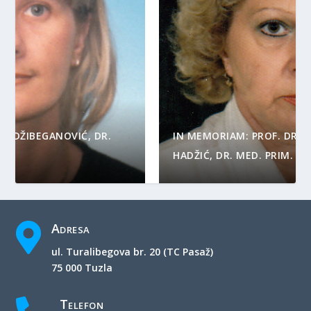
IN MEMORIAM: PROF. DR. SC. BELKISA ČOLIĆ-
HADŽIĆ, DR. MED. PRIM.
Adresa

ul. Turalibegova br. 20 (TC Pasaž)
75 000 Tuzla
Telefon