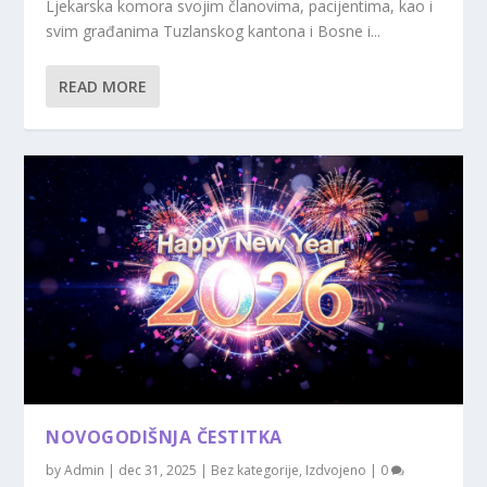
Ljekarska komora svojim članovima, pacijentima, kao i
svim građanima Tuzlanskog kantona i Bosne i...
READ MORE
NOVOGODIŠNJA ČESTITKA
by
Admin
|
dec 31, 2025
|
Bez kategorije
,
Izdvojeno
|
0