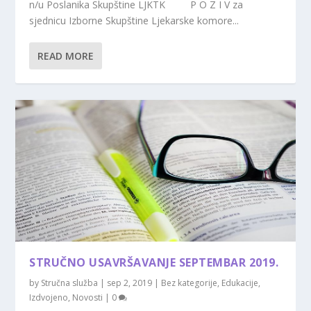
n/u Poslanika Skupštine LJKTK P O Z I V za
sjednicu Izborne Skupštine Ljekarske komore...
READ MORE
STRUČNO USAVRŠAVANJE SEPTEMBAR 2019.
by
Stručna služba
|
sep 2, 2019
|
Bez kategorije
,
Edukacije
,
Izdvojeno
,
Novosti
|
0