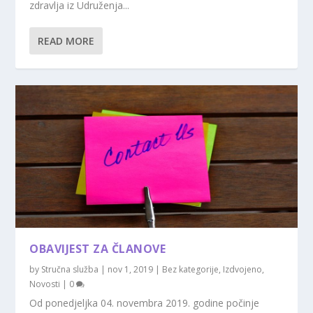
zdravlja iz Udruženja...
READ MORE
OBAVIJEST ZA ČLANOVE
by
Stručna služba
|
nov 1, 2019
|
Bez kategorije
,
Izdvojeno
,
Novosti
|
0
Od ponedjeljka 04. novembra 2019. godine počinje