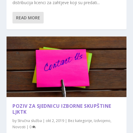
distribucija licenci za zahtjeve koji su predati...
READ MORE
POZIV ZA SJEDNICU IZBORNE SKUPŠTINE
LJKTK
by
Stručna služba
|
okt 2, 2019
|
Bez kategorije
,
Izdvojeno
,
Novosti
|
0