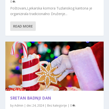
0
Poštovani,Ljekarska komora Tuzlanskog kantona je
organizirala tradicionalno Druženje...
READ MORE
SRETAN BADNJI DAN
by
Admin
|
dec 24, 2024
|
Bez kategorije
|
0