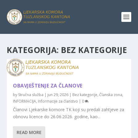
KATEGORIJA:
BEZ KATEGORIJE
OBAVJEŠTENJE ZA ČLANOVE
by
Stručna služba
|
jun 29, 2026
|
Bez kategorije
,
Članska zona
,
INFORMACIJA
,
Informacije za članstvo
|
0
Članovi Ljekarske komore TK koji su predali zahtjeve za
obnovu licence do 26.06.2026. godine, kao...
READ MORE