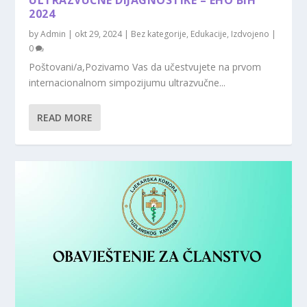
ULTRAZVUČNE DIJAGNOSTIKE – EHO BIH
2024
by
Admin
|
okt 29, 2024
|
Bez kategorije
,
Edukacije
,
Izdvojeno
|
0
Poštovani/a,Pozivamo Vas da učestvujete na prvom
internacionalnom simpozijumu ultrazvučne...
READ MORE