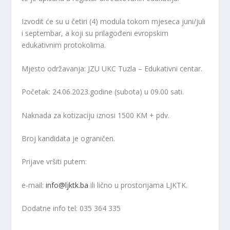
Izvodit će su u četiri (4) modula tokom mjeseca juni/juli
i septembar, a koji su prilagođeni evropskim
edukativnim protokolima.
Mjesto održavanja: JZU UKC Tuzla – Edukativni centar.
Početak: 24.06.2023.godine (subota) u 09.00 sati.
Naknada za kotizaciju iznosi 1500 KM + pdv.
Broj kandidata je ograničen.
Prijave vršiti putem:
e-mail:
info@ljktk.ba
ili lično u prostorijama LJKTK.
Dodatne info tel: 035 364 335