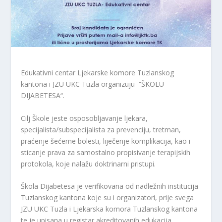
Edukativni centar Ljekarske komore Tuzlanskog
kantona i JZU UKC Tuzla organizuju “ŠKOLU
DIJABETESA“.
Cilj Škole jeste osposobljavanje ljekara,
specijalista/subspecijalista za prevenciju, tretman,
praćenje šećerne bolesti, liječenje komplikacija, kao i
sticanje prava za samostalno propisivanje terapijskih
protokola, koje nalažu doktrinarni pristupi.
Škola Dijabetesa je verifikovana od nadležnih institucija
Tuzlanskog kantona koje su i organizatori, prije svega
JZU UKC Tuzla i Ljekarska komora Tuzlanskog kantona
te je upisana u registar akreditovanih edukacija.